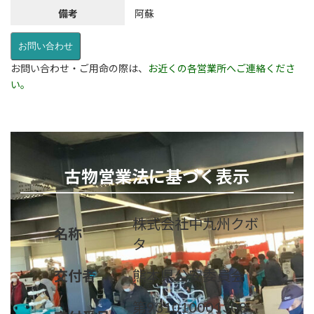
備考
阿蘇
お問い合わせ
お問い合わせ・ご用命の際は、
お近くの各営業所へご連絡くださ
い。
古物営業法に基づく表示
株式会社中九州クボ
名称
タ
交付者
熊本県公安委員会
第931010001308