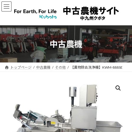
コ
ナ
ン
ビ
テ
ゲ
ン
ー
ツ
シ
へ
ョ
ス
ン
中古農機
キ
に
ッ
移
プ
動
トップページ
中古農機
その他
【異物除去洗浄機】KWM-888SE