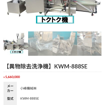
【異物除去洗浄機】KWM-888SE
5,660,000
¥
メー
小峰機械㈱
カー
KWM-888SE
型式