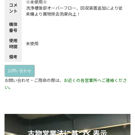
※未使用※
コメ
洗浄槽後部オーバーフロー、回収装置追加により従
ント
来機より異物除去効果向上！
機体
番号
使用
未使用
時間
備考
お問い合わせ
お問い合わせ・ご用命の際は、
お近くの各営業所へご連絡くださ
い。
古物営業法に基づく表示